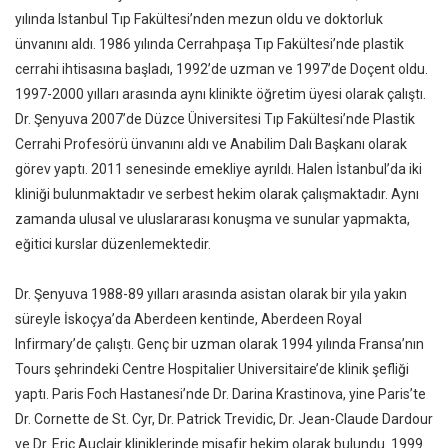
yılında Istanbul Tıp Fakültesi’nden mezun oldu ve doktorluk
ünvanını aldı. 1986 yılında Cerrahpaşa Tıp Fakültesi’nde plastik
cerrahi ihtisasına başladı, 1992’de uzman ve 1997’de Doçent oldu.
1997-2000 yılları arasında aynı klinikte öğretim üyesi olarak çalıştı.
Dr. Şenyuva 2007’de Düzce Üniversitesi Tıp Fakültesi’nde Plastik
Cerrahi Profesörü ünvanını aldı ve Anabilim Dalı Başkanı olarak
görev yaptı. 2011 senesinde emekliye ayrıldı. Halen İstanbul’da iki
kliniği bulunmaktadır ve serbest hekim olarak çalışmaktadır. Aynı
zamanda ulusal ve uluslararası konuşma ve sunular yapmakta,
eğitici kurslar düzenlemektedir.
Dr. Şenyuva 1988-89 yılları arasında asistan olarak bir yıla yakın
süreyle İskoçya’da Aberdeen kentinde, Aberdeen Royal
Infirmary’de çalıştı. Genç bir uzman olarak 1994 yılında Fransa’nın
Tours şehrindeki Centre Hospitalier Universitaire’de klinik şefliği
yaptı. Paris Foch Hastanesi’nde Dr. Darina Krastinova, yine Paris’te
Dr. Cornette de St. Cyr, Dr. Patrick Trevidic, Dr. Jean-Claude Dardour
ve Dr. Eric Auclair kliniklerinde misafir hekim olarak bulundu. 1999