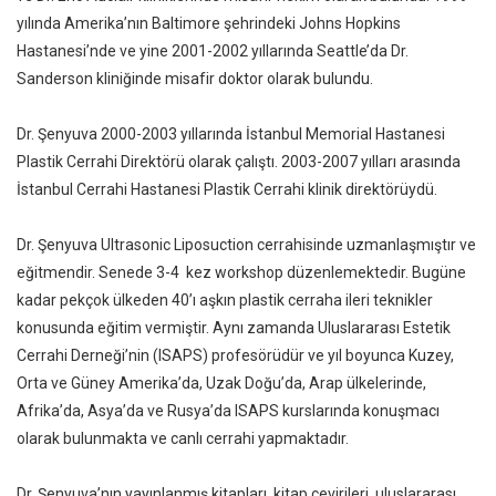
yılında Amerika’nın Baltimore şehrindeki Johns Hopkins
Hastanesi’nde ve yine 2001-2002 yıllarında Seattle’da Dr.
Sanderson kliniğinde misafir doktor olarak bulundu.
Dr. Şenyuva 2000-2003 yıllarında İstanbul Memorial Hastanesi
Plastik Cerrahi Direktörü olarak çalıştı. 2003-2007 yılları arasında
İstanbul Cerrahi Hastanesi Plastik Cerrahi klinik direktörüydü.
Dr. Şenyuva Ultrasonic Liposuction cerrahisinde uzmanlaşmıştır ve
eğitmendir. Senede 3-4 kez workshop düzenlemektedir. Bugüne
kadar pekçok ülkeden 40’ı aşkın plastik cerraha ileri teknikler
konusunda eğitim vermiştir. Aynı zamanda Uluslararası Estetik
Cerrahi Derneği’nin (ISAPS) profesörüdür ve yıl boyunca Kuzey,
Orta ve Güney Amerika’da, Uzak Doğu’da, Arap ülkelerinde,
Afrika’da, Asya’da ve Rusya’da ISAPS kurslarında konuşmacı
olarak bulunmakta ve canlı cerrahi yapmaktadır.
Dr. Şenyuva’nın yayınlanmış kitapları, kitap çevirileri, uluslararası